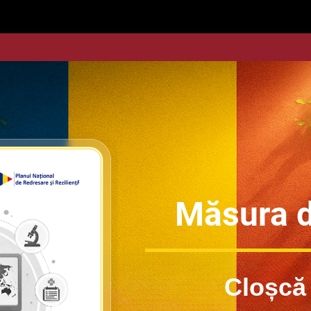
Măsura d
Cloșcă