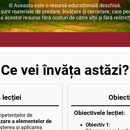
© Aceasta este o resursă educațională deschisă.
unt materiale de predare, învățare și cercetare, care per
ea acestor resurse fără costuri de către alții și fără restricț
Ce vei învăța astăzi?
lecției
Obiecti
Obiectivele lecției:
mpetențelor de
lizare a elementelor de
Obiectiv 1:
șterea și aplicarea