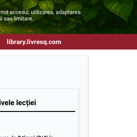
mit accesul, utilizarea, adaptarea
ii sau limitare.
library.livresq.com
vele lecției