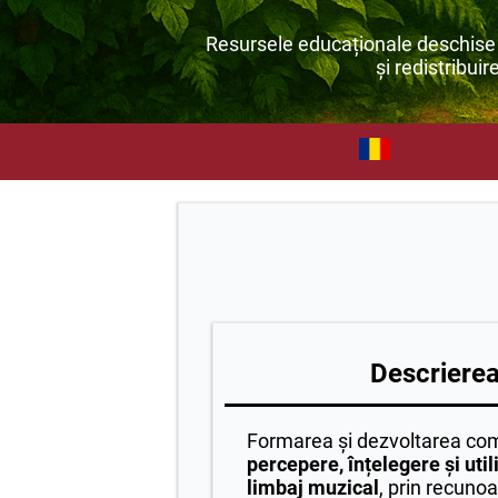
Resursele educaționale deschise s
și redistribuir
Descrierea 
Formarea și dezvoltarea co
percepere, înțelegere și uti
limbaj muzical
, prin recunoa