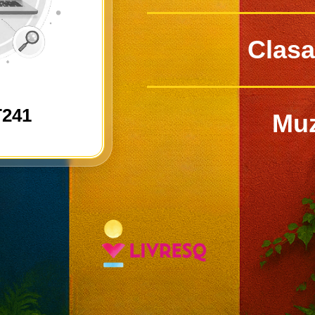
Clasa
T241
Muz