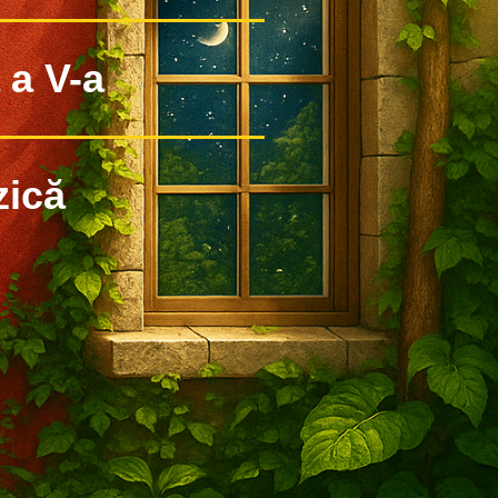
 a V-a
ică