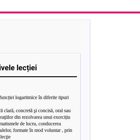
vele lecției
funcției logaritmice în diferite tipuri
ă clară, concretă şi concisă, oral sau
raţiilor din rezolvarea unui exercițiu
omatismele de lucru, conducerea
ulelor, formate în mod voluntar , prin
lecţie