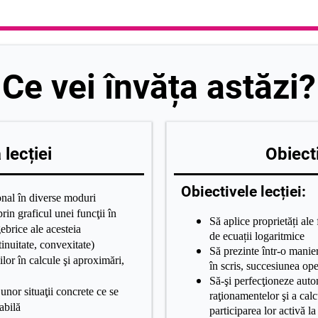
Ce vei învăța astăzi?
lecției
Obiecti
Obiectivele lecției:
ional în diverse moduri
prin graficul unei funcţii în
Să aplice proprietăți ale 
ebrice ale acesteia
de ecuații logaritmice
inuitate, convexitate)
Să prezinte într-o manier
ilor în calcule şi aproximări,
în scris, succesiunea ope
Să-şi perfecţioneze aut
nor situaţii concrete ce se
raţionamentelor şi a calc
abilă
participarea lor activă la 