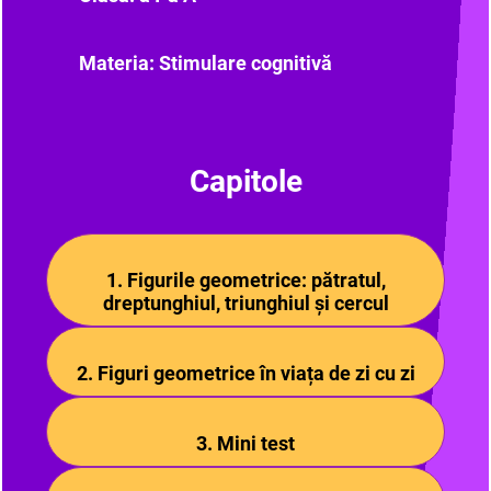
Materia: Stimulare cognitivă
Capitole
1. Figurile geometrice: pătratul,
dreptunghiul, triunghiul și cercul
2. Figuri geometrice în viața de zi cu zi
3. Mini test