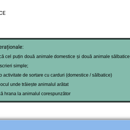
CE
eraționale:
ă cel puțin două animale domestice și două animale sălbatice
crieri simple
;
o activitate de sortare cu carduri (domestice / sălbatice)
 locul unde trăiește animalul arătat
că hrana la animalul corespunzător