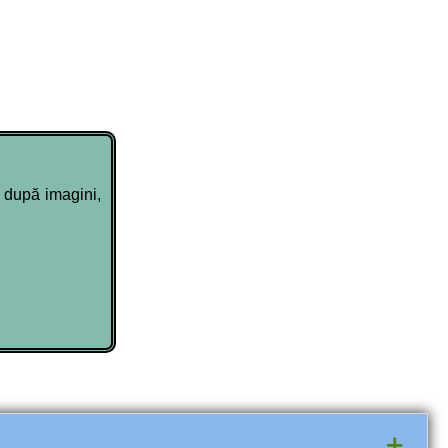
 după imagini,
+