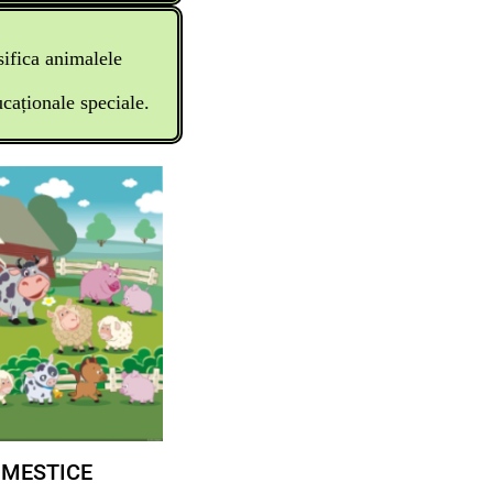
sifica animalele
ucaționale speciale.
OMESTICE