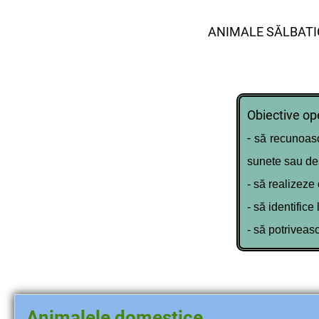
ANIMALE SĂLBATI
Obiective op
-
să recunoasc
sunete sau des
- să realizeze 
- să identifice
- să potriveas
Animalele domestice