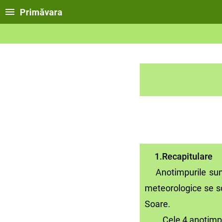
Primăvara
1.Recapitulare
Anotimpurile sunt p
meteorologice se sc
Soare.
Cele 4 anotimpuri 