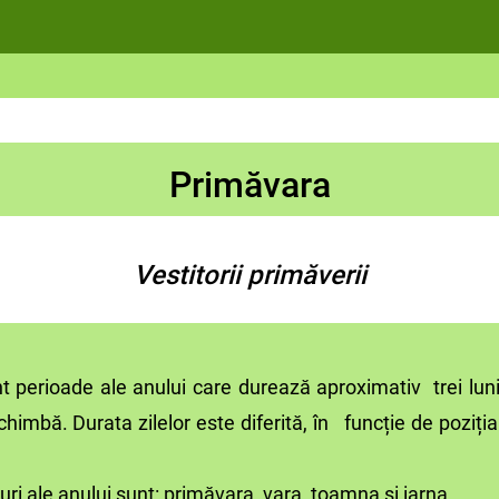
Primăvara
Vestitorii primăverii
erioade ale anului care durează aproximativ trei luni ș
himbă. Durata zilelor este diferită, în funcție de poziți
ale anului sunt: primăvara, vara, toamna și iarna.