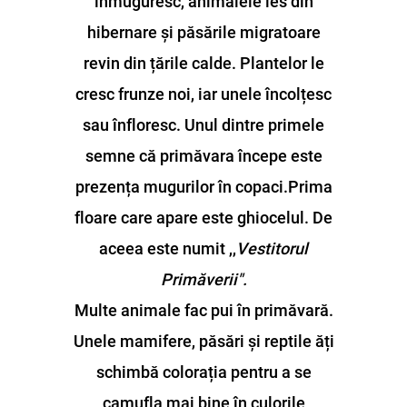
înmuguresc, animalele ies din
hibernare și păsările migratoare
revin din țările calde. Plantelor le
cresc frunze noi, iar unele încolțesc
sau înfloresc. Unul dintre primele
semne că primăvara începe este
prezența mugurilor în copaci.Prima
floare care apare este ghiocelul. De
aceea este numit ,,
Vestitorul
Primăverii".
Multe animale fac pui în primăvară.
Unele mamifere, păsări și reptile ăți
schimbă colorația pentru a se
camufla mai bine în culorile