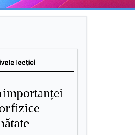
vele lecției
a
importanței
lor
fizice
nătate