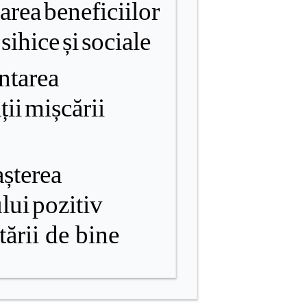
carea
beneficiilor
sihice
și
sociale
tarea
ții
mișcării
șterea
lui
pozitiv
tării
de bine