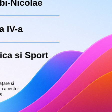
bi-Nicolae
a IV-a
ica si Sport
țare și
rea acestor
re.