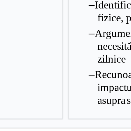
–
Identifi
fizice
,
p
–
Argumen
necesită
zilnice
–
Recunoa
impactu
asupra
s