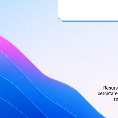
Resurse
cercetare,
re