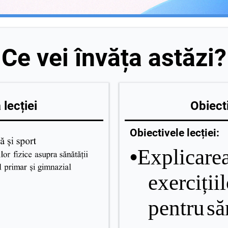
Ce vei învăța astăzi?
lecției
Obiecti
Obiectivele lecției:
•
Explicare
exerciții
pentru
să