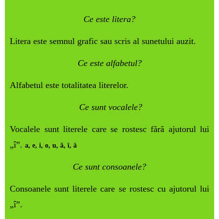
Ce este litera?
Litera este semnul grafic sau scris al sunetului auzit.
Ce este alfabetul?
Alfabetul este totalitatea literelor.
Ce sunt vocalele?
Vocalele sunt literele care se rostesc fără ajutorul lui
„î”.
a, e,
i
, o, u,
ă
, î,
â
Ce sunt consoanele?
Consoanele sunt literele care se rostesc cu ajutorul lui
„î”.