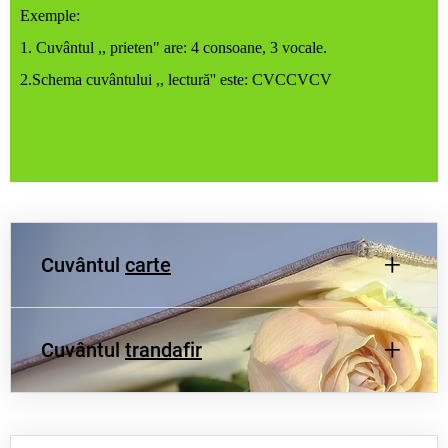
Exemple:
1. Cuvântul ,, prieten" are: 4 consoane, 3 vocale.
2.Schema cuv
ântului ,, lectur
ă'' este: CVCCVCV
+
Cuvântul
carte
+
Cuvântul
Cuvântul
carte
trandafir
are 2 vocale și 3 consoane.
Schema cuvântului
trandafir
este: