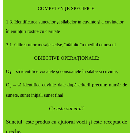
COMPETENŢE SPECIFICE:
1.3. Identificarea sunetelor şi silabelor în cuvinte şi a cuvintelor
în enunţuri rostite cu claritate
3.1. Citirea unor mesaje scrise, întâlnite în mediul cunoscut
OBIECTIVE OPERAŢIONALE
:
O
– să identifice vocalele şi consoanele în silabe şi cuvinte;
1
O
– să identifice cuvinte date după criterii precum: număr de
3
sunete, sunet iniţial, sunet final
Ce este sunetul?
Sunetul este produs cu ajutorul vocii şi este receptat de
ureche.