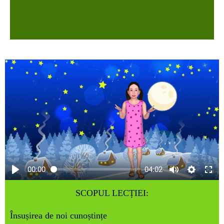
00:00
04:02
SCOPUL LECȚIEI:
Însușirea de noi cunoștințe