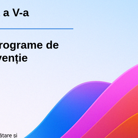
 a V-a
programe de
venție
țare și