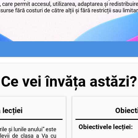
 care permit accesul, utilizarea, adaptarea și redistribui
surse fără costuri de către alții și fără restricții sau limita
Ce vei învăța astăzi?
lecției
Obiecti
Obiectivele lecției:
le și lunile anului” este
levii de clasa a Va cu