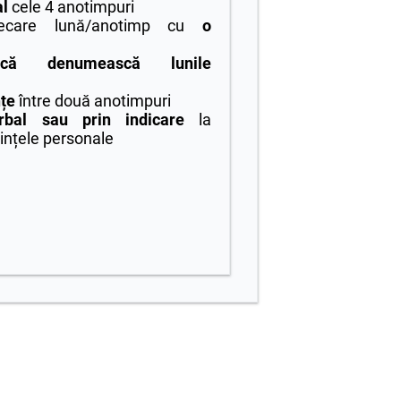
al
cele 4 anotimpuri
care lună/anotimp cu
o
că denumească lunile
nțe
între două anotimpuri
bal sau prin indicare
la
ințele personale