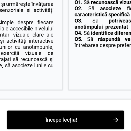
O1.
Să
r
ecunoască vizu
 și urmărește învățarea
O2.
Să
asocieze
fie
enzoriale și activități
caracteristică specifică
O3.
Să
potriveas
 simple despre fiecare
anotimpului prezentat
iale accesibile nivelului
O4.
Să
identifice difere
entări vizuale clare ale
O5.
Să
răspundă ver
i activități interactive
întrebarea despre prefer
unilor cu anotimpurile,
exerciții vizuale de
urajați să recunoască și
 să asocieze lunile cu
Începe lecția!