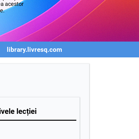
rea acestor
re.
library.livresq.com
vele lecției