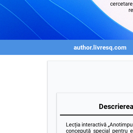
cercetare,
re
author.livresq.com
Descrierea 
Lecția interactivă „Anotimpuri
concepută special pentru e