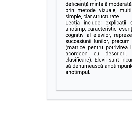
deficiență mintală moderată
prin metode vizuale, multis
simple, clar structurate.
Lecția include: explicații
anotimp, caracteristici esenț
cognitiv al elevilor, reprez
succesiunii lunilor, precum ș
(matrice pentru potrivirea l
acordeon cu descrieri, 
clasificare). Elevii sunt înc
să denumească anotimpurile,
anotimpul.