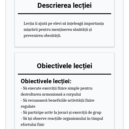
Descrierea lecției
Lecția îi ajută pe elevi să înțeleagă importanța
mișcării pentru menținerea sănătății și
prevenirea obezității.
Obiectivele lecției
Obiectivele lecției:
- Să execute exerciții fizice simple pentru
dezvoltarea armonioasă a corpului
- Să recunoască beneficiile activității fizice
regulate
- Să participe activ la jocuri și exerciții de grup
- Să își observe reacțiile organismului în timpul
efortului fizic