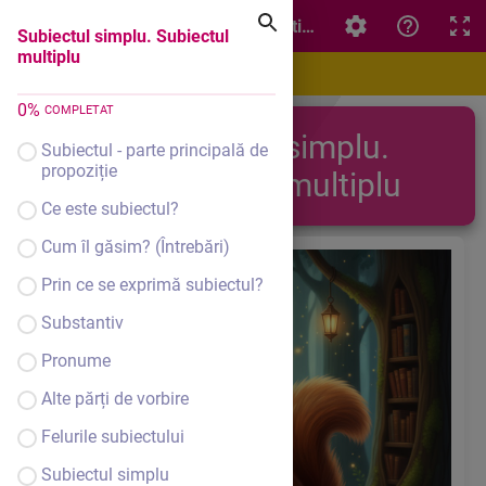
Subiectul simplu. Subiectul multiplu
Subiectul simplu. Subiectul
multiplu
0
%
COMPLETAT
Subiectul simplu.
Subiectul - parte principală de
propoziție
Subiectul multiplu
Ce este subiectul?
Cum îl găsim? (Întrebări)
Prin ce se exprimă subiectul?
Substantiv
Pronume
Alte părți de vorbire
Felurile subiectului
Subiectul simplu