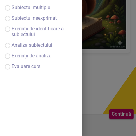
Subiectul multiplu
Subiectul neexprimat
Exerciții de identificare a
subiectului
Analiza subiectului
Exerciții de analiză
Evaluare curs
Continuă
Bine ai venit.