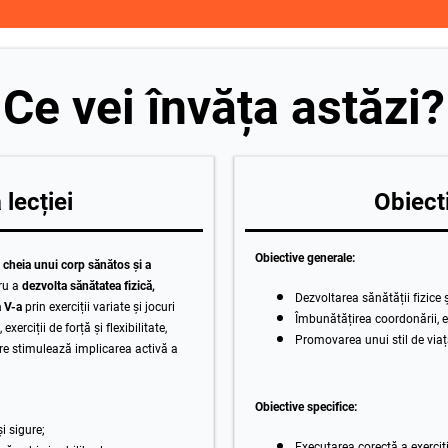
Ce vei învăța astăzi?
lecției
Obiecti
Obiective generale:
: cheia unui corp sănătos și a
ru a
dezvolta sănătatea fizică,
Dezvoltarea sănătății fizice ș
a V-a
prin exerciții variate și jocuri
Îmbunătățirea coordonării, ec
xerciții de forță și flexibilitate,
Promovarea unui stil de viață
care stimulează implicarea activă a
Obiective specifice:
i sigure;
Executarea corectă a exerciții