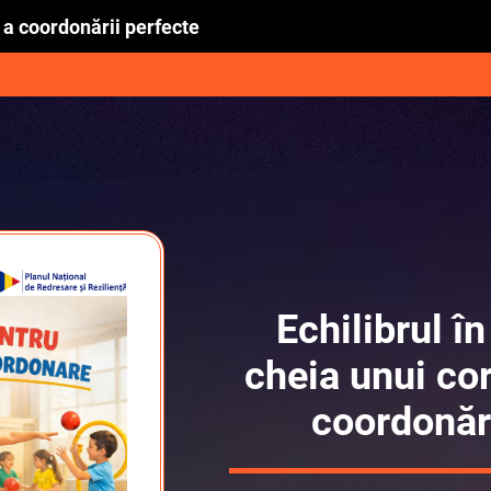
i a coordonării perfecte
Echilibrul î
cheia unui cor
coordonări