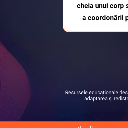
cheia unui corp 
a coordonării 
Resursele educaționale desch
adaptarea și redistri