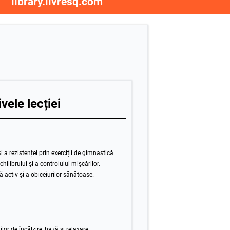
library.livresq.com
vele lecției
i a rezistenței prin exerciții de gimnastică.
hilibrului și a controlului mișcărilor.
 activ și a obiceiurilor sănătoase.
lor de încălzire, bază și relaxare.