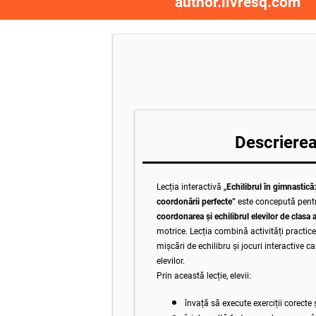
author.livresq.com
Descrierea 
Lecția interactivă „
Echilibrul în gimnastică
coordonării perfecte”
este concepută pent
coordonarea și echilibrul elevilor de clasa 
motrice. Lecția combină activități practice, e
mișcări de echilibru și jocuri interactive 
elevilor.
Prin această lecție, elevii:
învață să execute exerciții corecte ș