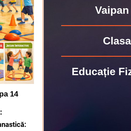
Vaipan
Clasa
Educație Fiz
pa 14
:
mnastică: