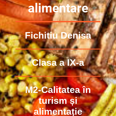
alimentare
Fichitiu Denisa
Clasa a IX-a
M2-Calitatea în
turism și
alimentație