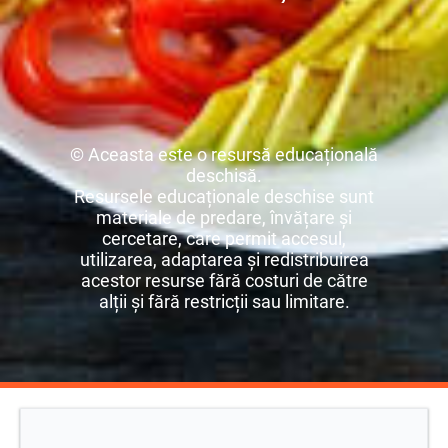
© Aceasta este o resursă educațională
deschisă.
Resursele educaționale deschise sunt
materiale de predare, învățare și
cercetare, care permit accesul,
utilizarea, adaptarea și redistribuirea
acestor resurse fără costuri de către
alții și fără restricții sau limitare.