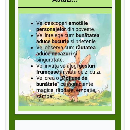
Vei descoperi
emoțiile
personajelor
din poveste.
Vei înțelege cum
bunătatea
aduce bucurie
și prietenie.
Vei observa cum
răutatea
aduce necazuri
și
singurătate.
Vei învăța să alegi
gesturi
frumoase
în viața de zi cu zi.
Vei crea o
„Poțiune de
bunătate”
cu ingrediente
magice: răbdare, empatie,
zâmbet.