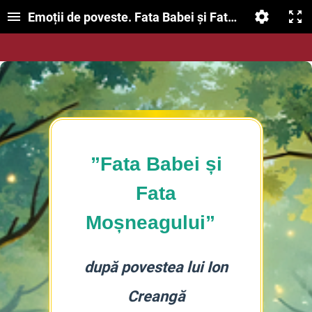
Emoții de poveste. Fata Babei și Fata Moșneagului
”Fata Babei și
Fata
Moșneagului”
după povestea lui Ion
Creangă