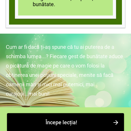
bunătate.
Cum ar fi dacă ți-aș spune că tu ai puterea de a
schimba lumea...? Fiecare gest de bunătate aduce
o picătură de magie pe care o vom folosi la
obținerea unei poțiuni speciale, menite să facă
oamenii mari și mici mai puternici, mai
curajoși...mai buni!
Începe lecția!