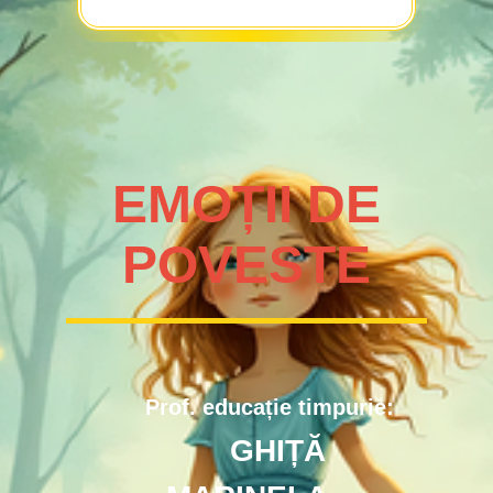
EMOȚII DE
POVESTE
Prof. educație timpurie:
GHIȚĂ