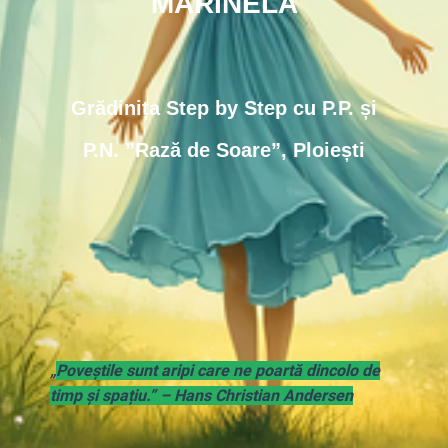
MARINELA
Grădinița Step by Step cu P.P. și
P.N. ”Rază de Soare”, Ploiești
„
Poveștile sunt aripi care ne poartă dincolo de
timp și spațiu.” – Hans Christian Andersen