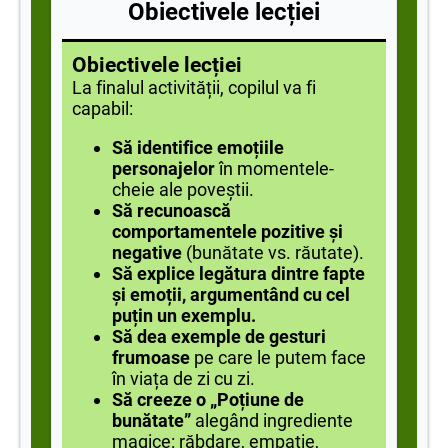
Obiectivele lecției
Obiectivele lecției
La finalul activității, copilul va fi
capabil:
Să identifice emoțiile
personajelor
în momentele-
cheie ale poveștii.
Să recunoască
comportamentele pozitive și
negative
(bunătate vs. răutate).
Să explice legătura dintre fapte
și emoții, argumentând cu cel
puțin un exemplu.
Să dea exemple de gesturi
frumoase
pe care le putem face
în viața de zi cu zi.
Să creeze o „Poțiune de
bunătate”
alegând ingrediente
magice: răbdare, empatie,