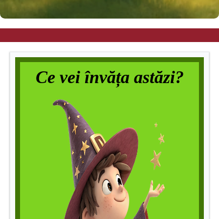
Ce vei învăța astăzi?