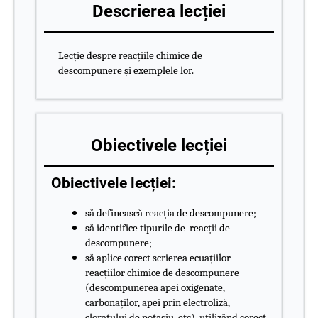
Descrierea lecției
Lecție despre reacțiile chimice de
descompunere și exemplele lor.
Obiectivele lecției
Obiectivele lecției:
să definească reacția de descompunere;
să identifice tipurile de reacții de
descompunere;
să aplice corect scrierea ecuațiilor
reacțiilor chimice de descompunere
(descompunerea apei oxigenate,
carbonaților, apei prin electroliză,
cloratului de potasiu, etc), utilizând corect