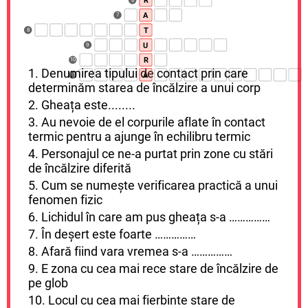
R
A
7
T
8
U
9
R
10
1. Denumirea tipului de contact prin care
A
11
determinăm starea de încălzire a unui corp
2. Gheața este........
3. Au nevoie de el corpurile aflate în contact
termic pentru a ajunge în echilibru termic
4. Personajul ce ne-a purtat prin zone cu stări
de încălzire diferită
5. Cum se numește verificarea practică a unui
fenomen fizic
6. Lichidul în care am pus gheața s-a ……………
7. În deșert este foarte ……………
8. Afară fiind vara vremea s-a ……………
9. E zona cu cea mai rece stare de încălzire de
pe glob
10. Locul cu cea mai fierbinte stare de