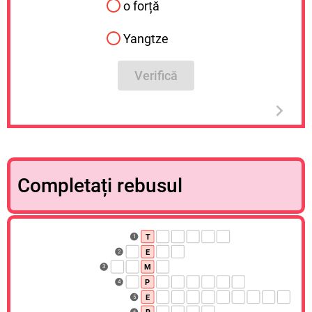
o forță
Yangtze
Verifică
Completați rebusul
T
1
E
2
M
3
P
4
E
5
6