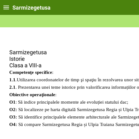
Sarmizegetusa
Sarmizegetusa
Istorie
Clasa a VIII-a
Competenţe specifice
:
1.1
.
Utilizarea coordonatelor de timp şi spaţiu în rezolvarea unor si
2.1
. Prezentarea unei teme istorice prin valorificarea informațiilor 
Obiective operaţionale
:
O1
: Să indice principalele momente ale evoluției statului dac;
O2:
Să localizeze pe harta digitală Sarmizegetusa Regia și Ulpia T
O3:
Să identifice principalele elemente arhitecturale ale Sarmizege
O4:
Să compare Sarmizegetusa Regia și Ulpia Traiana Sarmizegetu