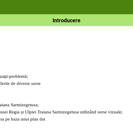
Introducere
tuaţii-problemă;
oferite de diverse surse
raiana Sarmizegetusa;
tusei Regia și Ulpiei Traiana Sarmizegetusa utilizând surse vizuale;
sa pe baza unui plan dat