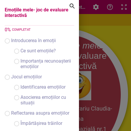
Emoțiile mele- joc de evaluare interactivă
Emoțiile mele- joc de evaluare
interactivă
0
%
COMPLETAT
Introducerea în emoții
Emoțiile mele-
Ce sunt emoțiile?
joc de evaluare
Importanța recunoașterii
interactivă
emoțiilor
Jocul emoțiilor
Identificarea emoțiilor
Asocierea emoțiilor cu
situații
.
Murariu Claudia-
prof. înv. preș
Reflectarea asupra emoțiilor
Elena
Împărtășirea trăirilor
Școala Gimnazială nr.1