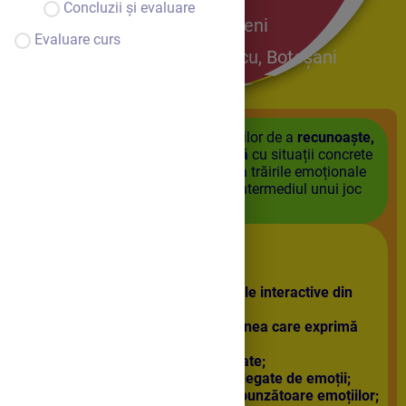
Concluzii și evaluare
Dumeni
Evaluare curs
George Enescu, Botoșani
Scop
:
evaluarea capacității copiilor de a
recunoaște,
denumi și asocia emoțiile de bază
cu situații concrete
de viață, precum și de a-și exprima trăirile emoționale
într-un mod adecvat vârstei, prin intermediul unui joc
interactiv.
Comportamente propuse:
copiii:
privesc cu interes materialele interactive din
LIVRESQ;
indică sau selectează imaginea care exprimă
emoția cerută;
denumesc emoțiile prezentate;
răspund la întrebări simple legate de emoții;
imită expresii faciale corespunzătoare emoțiilor;