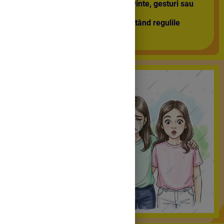
își exprimă emoțiile prin cuvinte, gesturi sau
mimică;
participă activ la joc, respectând regulile
acestuia.