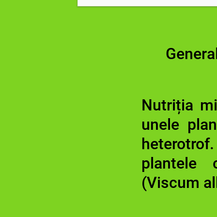
General
Nutriția mi
unele plan
heterotrof
plantele 
(Viscum a