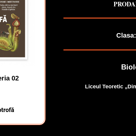
PRODAN
Clasa:
Biol
ria 02
Liceul Teoretic „Dim
Titlu
otrofă