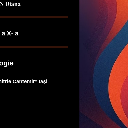
 Diana
 a X- a
ogie
itrie Cantemir” Iași