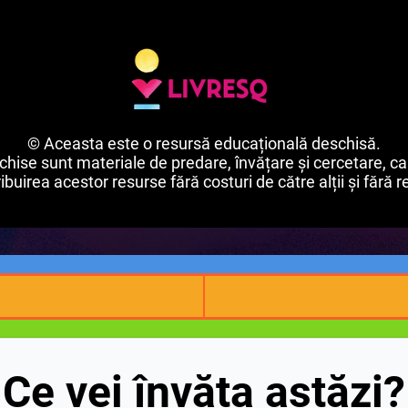
© Aceasta este o resursă educațională deschisă.
ise sunt materiale de predare, învățare și cercetare, car
buirea acestor resurse fără costuri de către alții și fără re
Ce vei învăța astăzi?