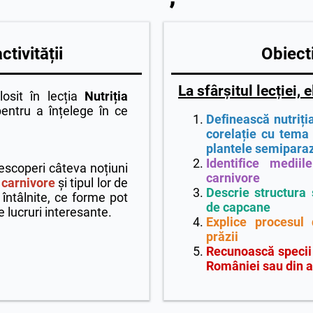
tivității
Obiecti
La sfârșitul lecției, e
losit în lecția
Nutriția
entru a înțelege în ce
Definească nutriți
corelație cu tema 
plantele semiparaz
Identifice mediil
descoperi câteva noțiuni
carnivore
 carnivore
și tipul lor de
Descrie structura ș
 întâlnite, ce forme pot
de capcane
e lucruri interesante.
Explice procesul
prăzii
Recunoască specii 
României sau din a