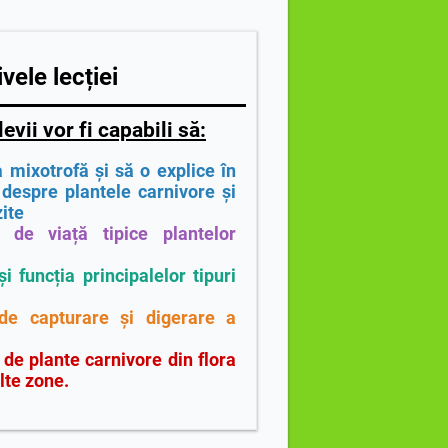
vele lecției
levii vor fi capabili să:
a mixotrofă și să o explice în
despre plantele carnivore și
ite
e de viață tipice plantelor
i funcția principalelor tipuri
 de capturare și digerare a
de plante carnivore din flora
lte zone.