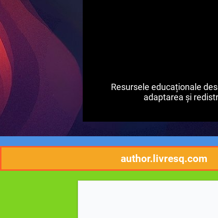
Resursele educaționale desch
adaptarea și redistri
author.livresq.com