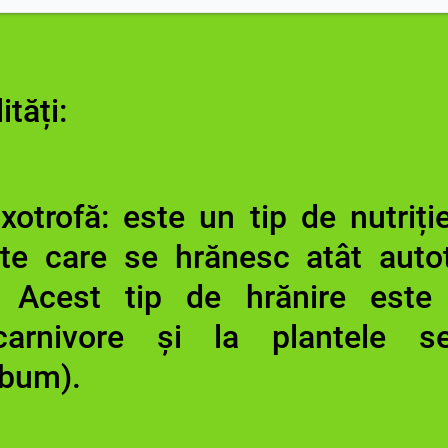
ități:
xotrofă: este un tip de nutriție
te care se hrănesc atât autot
. Acest tip de hrănire este 
carnivore și la plantele se
lbum).