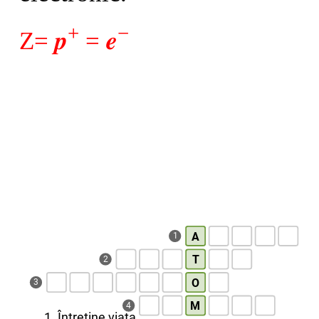
+
−
Z=
𝒑
=
𝒆
A
1
T
2
O
3
M
4
1. Întreține viața