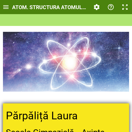
ATOM. STRUCTURA ATOMULUI
Părpăliță Laura