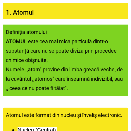
1. Atomul
Definiția atomului
ATOMUL
este cea mai mica particulă dintr-o
substanță care nu se poate diviza prin procedee
chimice obișnuite.
Numele
,,atom"
provine din limba greacă veche, de
la cuvântul ,,atomos" care înseamnă indivizibil, sau
,, ceea ce nu poate fi tăiat".
Atomul este format din nucleu și înveliș electronic.
Nucleu (Central)
: