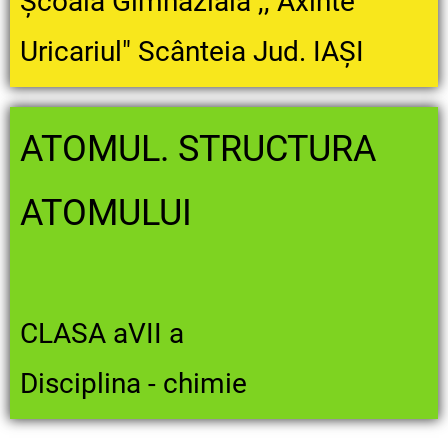
Școala Gimnazială ,, Axinte
Uricariul" Scânteia Jud. IAȘI
ATOMUL. STRUCTURA
ATOMULUI
CLASA aVII a
Disciplina - chimie