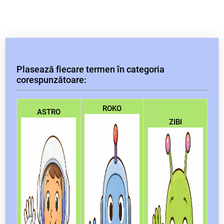
Plasează fiecare termen în categoria
corespunzătoare:
ROKO
ASTRO
ZIBI