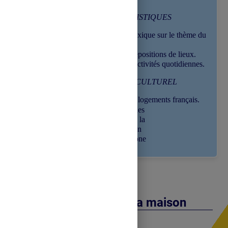
OBJECTIFS LINGUISTIQUES
Enrichir son lexique sur le thème du
logement.
Réviser les prépositions de lieux.
Nommer des activités quotidiennes.
OBJECTIF (INTER)CULTUREL
Découvrir des logements français.
Développer l’intérêt des
élèves pour la langue, la
culture et la civilisation
française et francophone
Présentation de ma maison