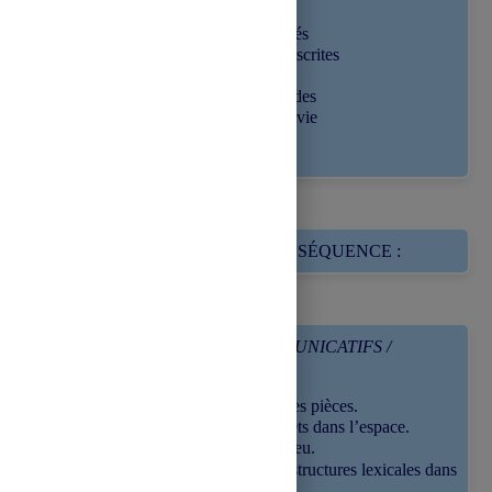
dans l’espace
Utiliser les unités
lexicales circonscrites
au thème « La
maison » dans des
situations de la vie
quotidienne
OBJECTIFS DE LA SÉQUENCE :
OBJECTIFS COMMUNICATIFS /
PRAGMATIQUES
Reconnaître des pièces.
Situer des objets dans l’espace.
Présenter un lieu.
Employer les structures lexicales dans
les contextes.