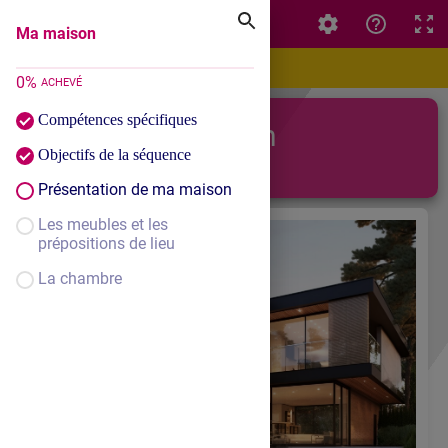
Ma maison
Ma maison
0
%
ACHEVÉ
Compétences spécifiques
Ma maison
Objectifs de la séquence
Présentation de ma maison
Les meubles et les
prépositions de lieu
La chambre