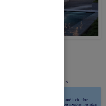
Prof. Oboroceanu Corina-Elena
Clasa a VI-a , L1
Compétences spécifiques :
Pr
é
senter la maison/ la chambre
Nommer quelques meubles ; les situer