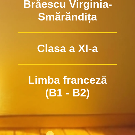
Brăescu Virginia-
Smărăndița
Clasa a XI-a
Limba franceză
(B1 - B2)