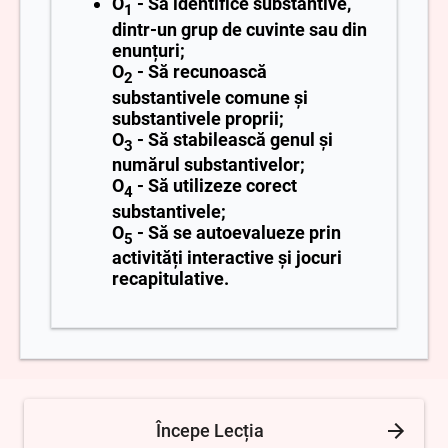
O
- Să identifice substantive,
1
dintr-un grup de cuvinte sau din
enunțuri;
O
- Să recunoască
2
substantivele comune și
substantivele proprii;
O
- Să stabilească genul și
3
numărul substantivelor;
O
- Să utilizeze corect
4
substantivele;
O
- Să se autoevalueze prin
5
activități interactive și jocuri
recapitulative.
Începe Lecția