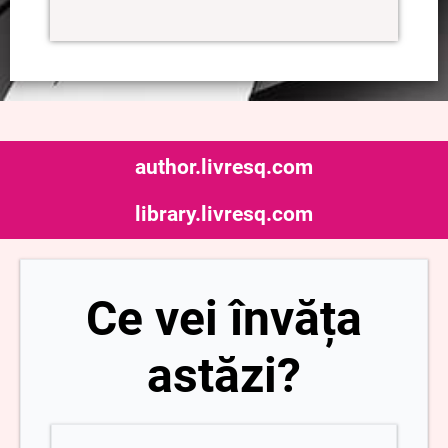
author.livresq.com
library.livresq.com
Ce vei învăța
astăzi?