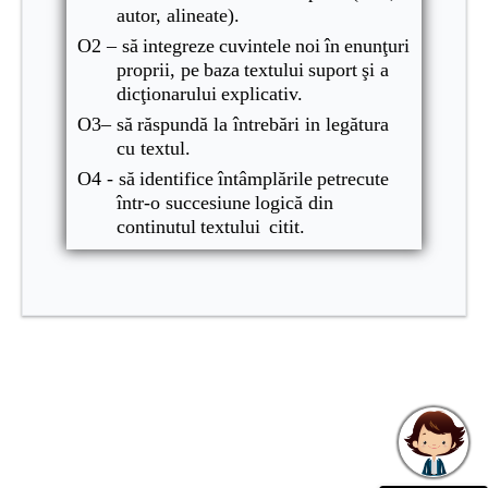
autor
,
alineate
).
O2 –
să
integreze
cuvintele
noi
în
enunţuri
proprii
,
pe
baza
textului
suport
şi
a
dicţionarului
explicativ
.
O3–
să
răspundă
la
întrebări
in
legătura
cu
textul
.
O4 -
să
identifice
întâmplările
petrecute
într
-o
succesiune
logică
din
continutul
textului
citit.