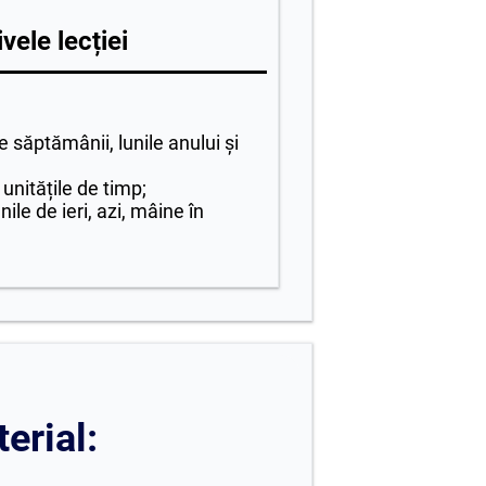
vele lecției
 săptămânii, lunile anului și
unitățile de timp;
ile de ieri, azi, mâine în
erial: