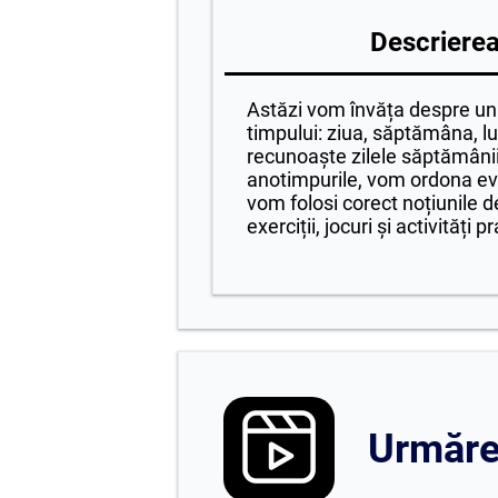
Descrierea 
Astăzi vom învăța despre uni
timpului: ziua, săptămâna, l
recunoaște zilele săptămânii,
anotimpurile, vom ordona ev
vom folosi corect noțiunile de 
exerciții, jocuri și activități p
Urmăreș