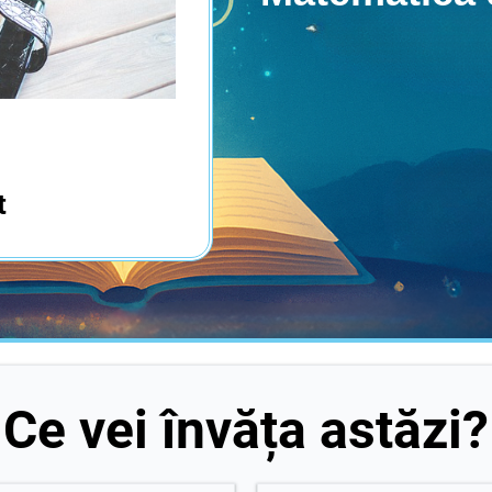
t
Ce vei învăța astăzi?