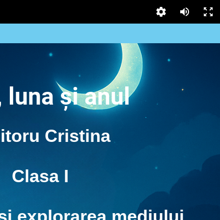
, luna și anul
itoru Cristina
Clasa I
și explorarea mediului