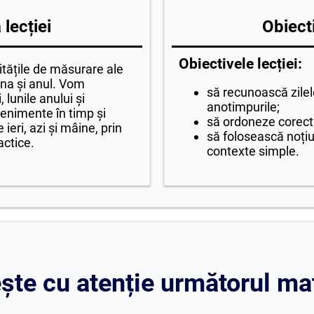
lecției
Obiecti
Obiectivele lecției:
tățile de măsurare ale
una și anul. Vom
să recunoască zilele
 lunile anului și
anotimpurile;
enimente în timp și
să ordoneze corect 
ieri, azi și mâine, prin
să folosească noțiun
ractice.
contexte simple.
te cu atenție următorul mat