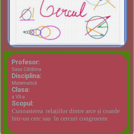
Profesor:
Sasu Cătălina
Disciplina:
Matematică
Clasa:
a VII-a
Scopul:
Cunoasterea relațiilor dintre arce și coarde
într-un cerc sau în cercuri congruente