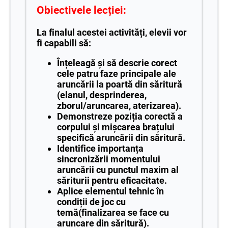
Obiectivele lecției:
La finalul acestei activități, elevii vor
fi capabili să:
Înțeleagă și să descrie corect
cele patru faze principale ale
aruncării la poartă din săritură
(elanul, desprinderea,
zborul/aruncarea, aterizarea).
Demonstreze poziția corectă a
corpului și mișcarea brațului
specifică aruncării din săritură.
Identifice importanța
sincronizării momentului
aruncării cu punctul maxim al
săriturii pentru eficacitate.
Aplice elementul tehnic în
condiții de joc cu
temă(finalizarea se face cu
aruncare din săritură).