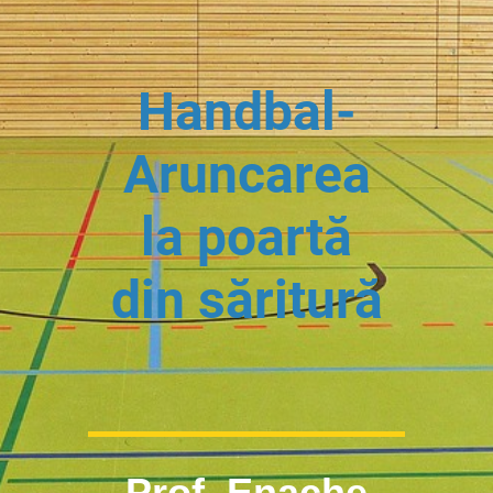
Handbal-
Aruncarea
la poartă
din săritură
Prof. Enache