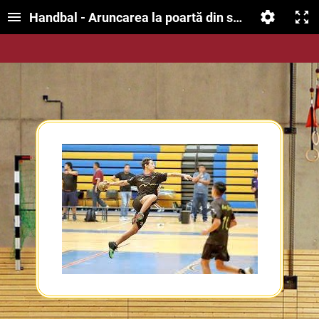
Handbal - Aruncarea la poartă din săritură