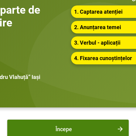
parte de
1. Captarea atenției
ire
2. Anunțarea temei
3. Verbul - aplicații
4. Fixarea cunoștințelor
ru Vlahuță” Iași
Începe