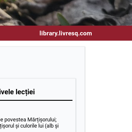
library.livresq.com
vele lecției
ie povestea Mărțișorului;
orul și culorile lui (alb și