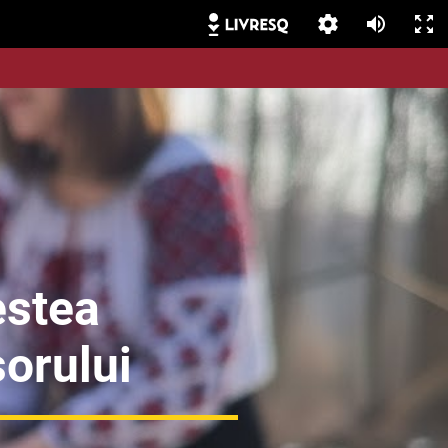
stea
orului