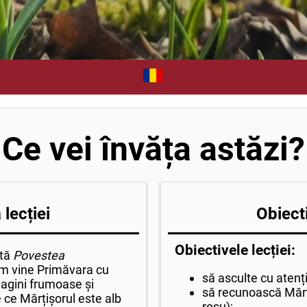
Ce vei învăța astăzi?
lecției
Obiecti
Obiectivele lecției:
ltă
Povestea
m vine Primăvara cu
să asculte cu atenț
imagini frumoase și
să recunoască Mărțiș
e ce Mărțișorul este alb
roșu);