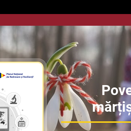
Pove
mărțiș