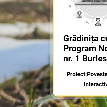
Grădinița c
Program N
nr. 1 Burles
Proiect:Poveste
Interacti