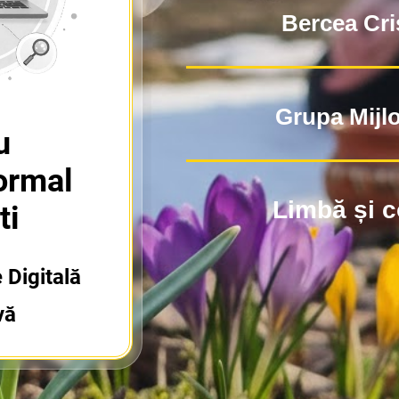
Bercea Cri
Grupa Mijlo
u
ormal
Limbă și 
ti
 Digitală
vă