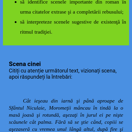
să identifice scenele importante din roman în
urma citatelor extrase şi a completării rebusului;
să interpreteze scenele sugestive de existenţă în
ritmul tradiţiei.
Scena cinei
Citiți cu atenție următorul text, vizionați scena,
apoi răspundeți la întrebări:
Cât ieşeau din iarnă şi până aproape de
Sfântul Niculaie, Moromeţii mâncau în tindă la o
masă joasă şi rotundă, aşezaţi în jurul ei pe nişte
scăunele cât palma. Fără să se ştie când, copiii se
aşezaseră cu vremea unul lângă altul, după fire şi