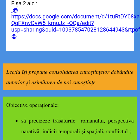
Fișa 2 aici:
https://docs.google.com/document/d/1tuRtDY08xa
QqFXrwDvW5_kmuJz_-OQa/edit?
usp=sharing&ouid=109378547028128644943&rtpof
Lecția își propune consolidarea cunoștințelor dobândite
anterior și
asimilarea de noi cunoștințe
Obiective operaționale:
să precizeze trăsăturile romanului, perspectiva
narativă, indicii temporali şi spaţiali, conflictul ;