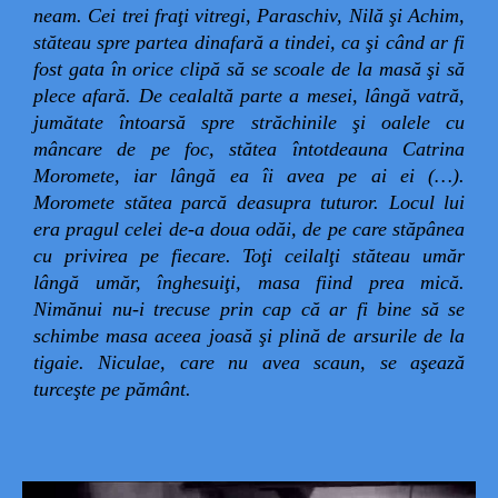
neam. Cei trei fraţi vitregi, Paraschiv, Nilă şi Achim,
stăteau spre partea dinafară a tindei, ca şi când ar fi
fost gata în orice clipă să se scoale de la masă şi să
plece afară. De cealaltă parte a mesei, lângă vatră,
jumătate întoarsă spre străchinile şi oalele cu
mâncare de pe foc, stătea întotdeauna Catrina
Moromete, iar lângă ea îi avea pe ai ei (…).
Moromete stătea parcă deasupra tuturor. Locul lui
era pragul celei de-a doua odăi, de pe care stăpânea
cu privirea pe fiecare. Toţi ceilalţi stăteau umăr
lângă umăr, înghesuiţi, masa fiind prea mică.
Nimănui nu-i trecuse prin cap că ar fi bine să se
schimbe masa aceea joasă şi plină de arsurile de la
tigaie. Niculae, care nu avea scaun, se aşează
turceşte pe pământ.