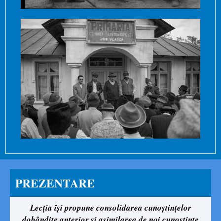
PREZENTARE
Lecția își propune consolidarea cunoștințelor
dobândite anterior și
asimilarea de noi cunoștințe