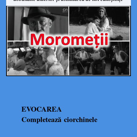
EVOCAREA
Completează ciorchinele