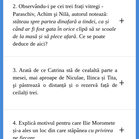
limitarea spațiului familial
, atât în sens material,
2. Observându-i pe cei trei frați vitregi -
cât și afectiv,
incapacitatea familiei de a se
Paraschiv, Achim şi Nilā, autorul notează:
+
adapta
la noile realități.
stăteau spre partea dinafară a tindei, ca și
Înghesuiala reflectă
lipsa de comunicare reală și
când ar fi fost gata în orice clipă să se scoale
tensiunile ascunse
.
de la masă și să plece afară
. Ce se poate
Masa devine un spațiu al
conviețuirii forțate
, nu
deduce de aici?
al comuniunii.
Poziționarea lor „
spre partea dinafară a tindei
”
3. Arată de ce Catrina stă de cealaltă parte a
sugerează:
mesei, mai aproape de Niculae, Ilinca și Tita,
+
distanțarea față de familie
,
şi păstrează o distanță și o rezervă față de
lipsa integrării afective
,
ceilalți trei.
dorința de evadare
.
Ei par „gata să plece”, fapt ce anticipează
conflictele ulterioare
și ruptura dintre ei și tatăl
lor.
Catrina păstrează o apropiere firească față de
4. Explică motivul pentru care Ilie Moromete
+
copiii ei biologici
(Niculae, Ilinca și Tita), ceea
și-a ales un loc din care stăpânea
cu privirea
ce indică
protecție maternă și solidaritate
pe fiecare
.