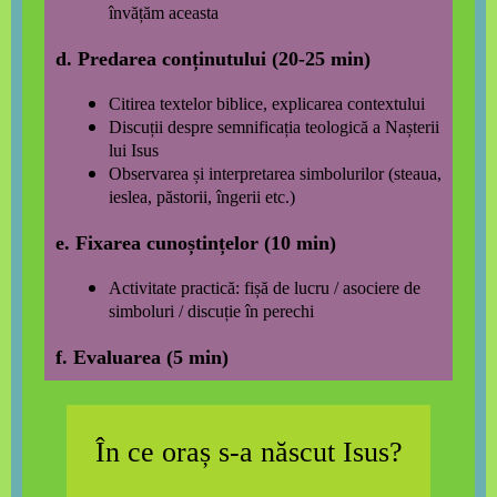
învățăm aceasta
d.
Predarea conținutului
(20-25 min)
Citirea textelor biblice, explicarea contextului
Discuții despre semnificația teologică a Nașterii
lui Isus
Observarea și interpretarea simbolurilor (steaua,
ieslea, păstorii, îngerii etc.)
e.
Fixarea cunoștințelor
(10 min)
Activitate practică: fișă de lucru / asociere de
simboluri / discuție în perechi
f.
Evaluarea
(5 min)
În ce oraș s-a născut Isus?