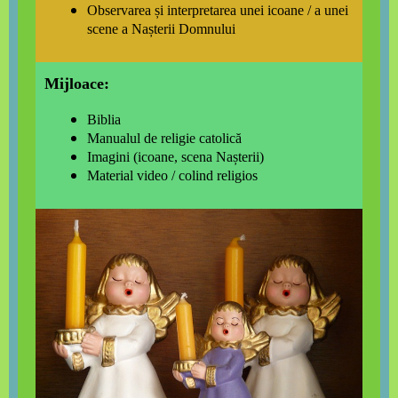
Observarea și interpretarea unei icoane / a unei
scene a Nașterii Domnului
Mijloace:
Biblia
Manualul de religie catolică
Imagini (icoane, scena Nașterii)
Material video / colind religios