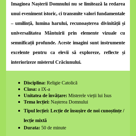
Imaginea Nașterii Domnului nu se limitează la redarea
unui eveniment istoric, ci transmite valori fundamentale
–
umilință
,
lumina harului
,
recunoașterea divinității
și
universalitatea Mântuirii
prin elemente vizuale cu
semnificații profunde. Aceste imagini sunt instrumente
excelente pentru ca elevii să exploreze, reflecte și
interiorizeze misterul Crăciunului.
Disciplina:
Religie Catolică
Clasa:
a IX-a
Unitatea de învățare:
Misterele vieții lui Isus
Tema lecției:
Nașterea Domnului
Tipul lecției:
Lecție de însușire de noi cunoștințe /
lecție mixtă
Durata:
50 de minute