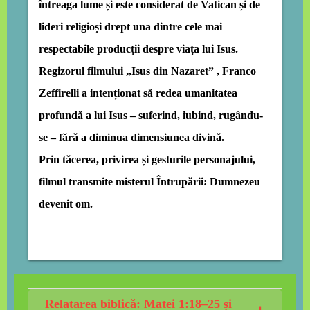
întreaga lume și este considerat de Vatican și de
lideri religioși drept una dintre cele mai
respectabile producții despre viața lui Isus.
Regizorul filmului „Isus din Nazaret” , Franco
Zeffirelli a intenționat să redea
umanitatea
profundă
a lui Isus – suferind, iubind, rugându-
se – fără a diminua
dimensiunea divină
.
Prin tăcerea, privirea și gesturile personajului,
filmul transmite misterul
Întrupării
: Dumnezeu
devenit om.
Relatarea biblică: Matei 1:18–25 și