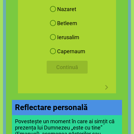
Nazaret
Betleem
Ierusalim
Capernaum
Continuă
Reflectare personal
ă
Povestește un moment în care ai simțit că
prezența lui Dumnezeu „este cu tine”
(Emanuel), asemenea păstorilor sau