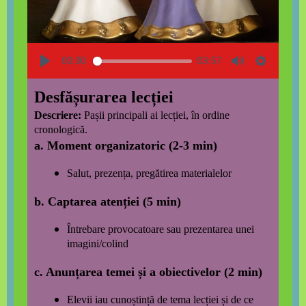
00:00
03:57
Desfășurarea lecției
Descriere:
Pașii principali ai lecției, în ordine
cronologică.
a.
Moment organizatoric
(2-3 min)
Salut, prezența, pregătirea materialelor
b.
Captarea atenției
(5 min)
Întrebare provocatoare sau prezentarea unei
imagini/colind
c.
Anunțarea temei și a obiectivelor
(2 min)
Elevii iau cunoștință de tema lecției și de ce