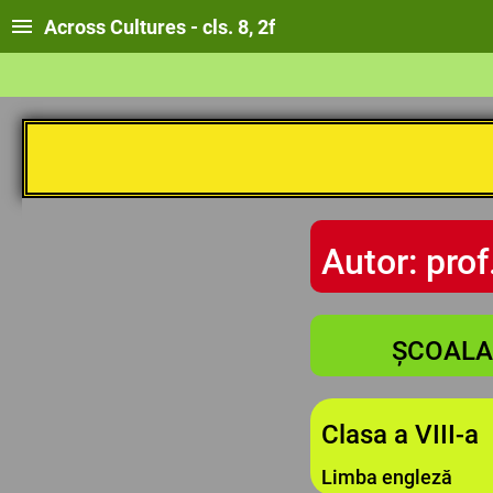
Across Cultures - cls. 8, 2f
Autor: prof
ȘCOALA 
Clasa a VIII-a
Limba engleză