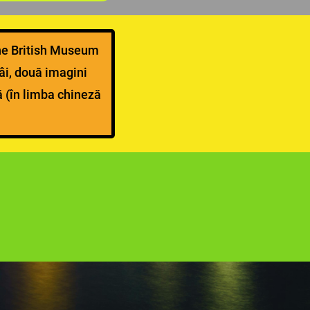
the British Museum
âi, două imagini
ă (în limba chineză