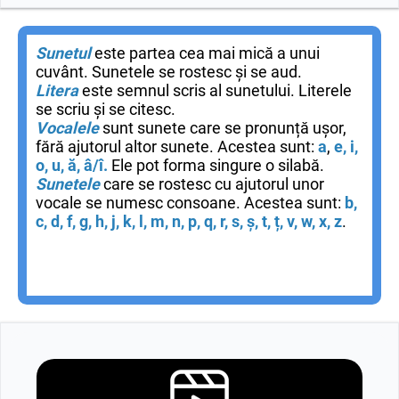
Sunetul
este partea cea mai mică a unui
cuvânt. Sunetele se rostesc și se aud.
Litera
este semnul scris al sunetului. Literele
se scriu și se citesc.
Vocalele
sunt sunete care se pronunță ușor,
fără ajutorul altor sunete. Acestea sunt:
a
,
e, i,
o, u, ă, â/î.
Ele pot forma singure o silabă.
Sunetele
care se rostesc cu ajutorul unor
vocale se numesc consoane. Acestea sunt:
b,
c, d, f, g, h, j, k, l, m, n, p, q, r, s, ș, t, ț, v, w, x, z
.