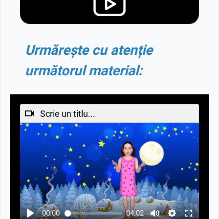
Urmărește cu atenție
următorul material:
Scrie un titlu...
00:00
04:02