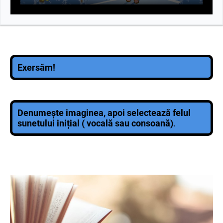
Exersăm!
Denumește imaginea, apoi selectează felul
sunetului inițial ( vocală sau consoană)
.