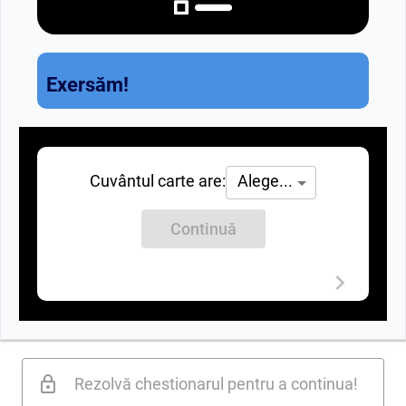
Exersăm!
Cuvântul carte are:
Alege...
Continuă
Rezolvă chestionarul pentru a continua!