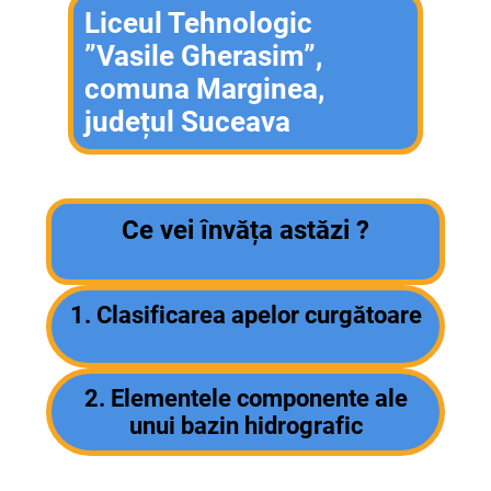
Liceul Tehnologic
”Vasile Gherasim”,
comuna Marginea,
județul Suceava
Ce vei învăța astăzi ?
1.
Clasificarea apelor curgătoare
2.
Elementele componente ale
unui bazin hidrografic