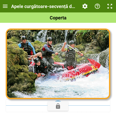
Apele curgătoare-secvență de învățare
Coperta