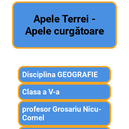
Apele Terrei -
Apele curgătoare
Disciplina GEOGRAFIE
Clasa a V-a
profesor Grosariu Nicu-
Cornel