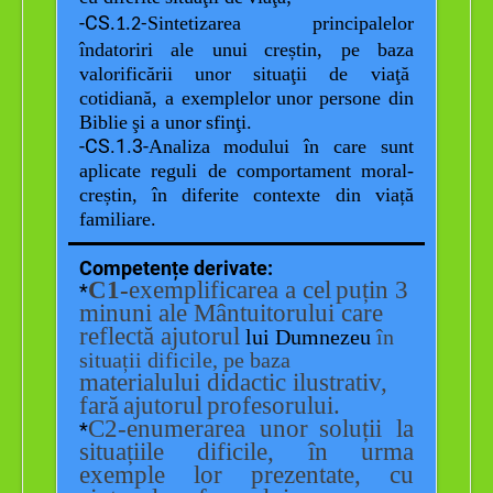
-CS
Sintetizarea
principalelor
.1.2-
îndatoriri
ale
unui
creștin
, pe
baza
valorificării
unor
situaţii
de
viaţă
cotidiană
, a
exemplelor
unor
persone
din
Biblie
şi
a
unor
sfinţi.
-CS.1.3-
Analiza
modului
în
care sunt
aplicate
reguli de
comportament
moral-
creștin
,
în
diferite
context
e
din
viață
familiare.
Competențe derivate:
C1-
exemplificarea a
cel
puțin
3
*
minuni
ale
Mântuitorului
care
reflectă
ajutorul
lui Dumnezeu
în
situații
dificile
, pe
baza
materialului
didactic
ilustrativ
,
far
ă
ajutorul
profesorului
.
C2-enumerarea
unor
soluții
la
*
situațiile
dificile
,
în
urma
exemple
lor
prezentate
, cu