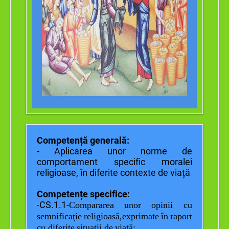
Competență generală:
- Aplicarea unor norme de
comportament specific moralei
religioase, în diferite contexte de viață
Competențe specifice:
-
CS.1.1-
Compararea
unor
opinii
cu
semnificaţie
religioasă,exprimate
în
raport
cu
diferite
situaţii
de
viaţă
;