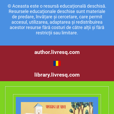
© Aceasta este o resursă educațională deschisă.
Resursele educaționale deschise sunt materiale
de predare, învățare și cercetare, care permit
accesul, utilizarea, adaptarea și redistribuirea
acestor resurse fără costuri de către alții și fără
restricții sau limitare.
author.livresq.com
library.livresq.com