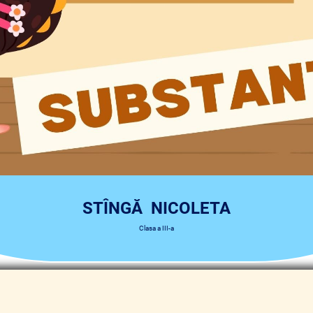
STÎNGĂ NICOLETA
Clasa a III-a