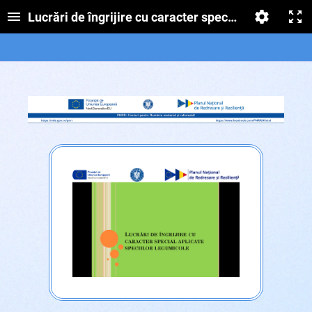
Lucrări de îngrijire cu caracter special aplicate sp