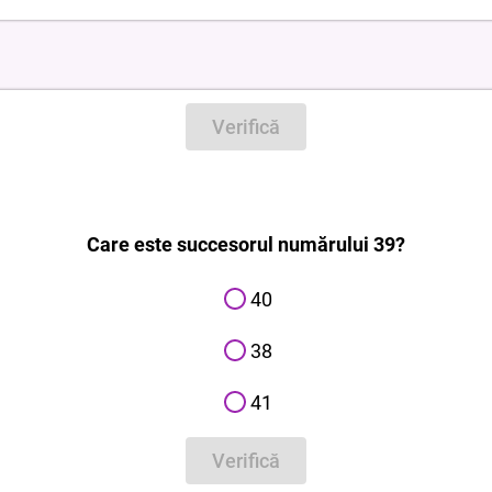
Verifică
Care este succesorul numărului 39?
40
38
41
Verifică