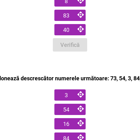
8
83
40
Verifică
onează descrescător numerele următoare: 73, 54, 3, 84
3
54
16
84