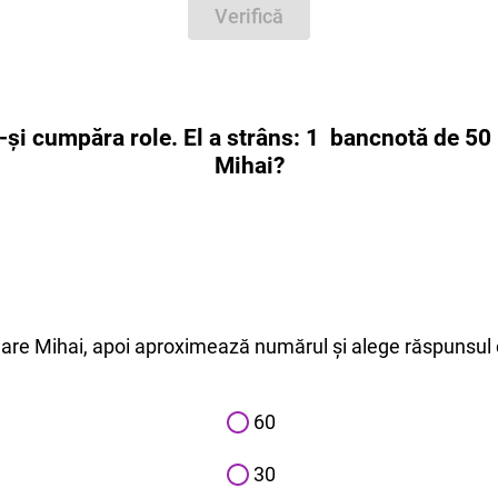
Verifică
a-și cumpăra role. El a strâns: 1 bancnotă de 50 l
Mihai?
are Mihai, apoi aproximează numărul și alege răspunsul 
60
30