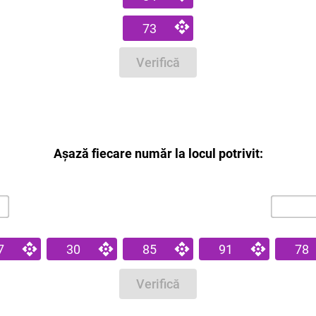
73
Verifică
Așază fiecare număr la locul potrivit:
7
30
85
91
78
Verifică