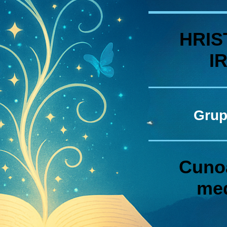
HRI
I
Gru
Cuno
med