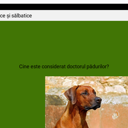
e și sălbatice
Cine este considerat doctorul pădurilor?