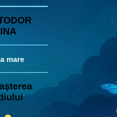
STODOR
RINA
pa
mare
a
șterea
iului