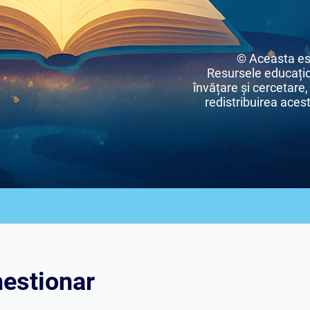
© Aceasta es
Resursele educațio
învățare și cercetare,
redistribuirea acest
estionar