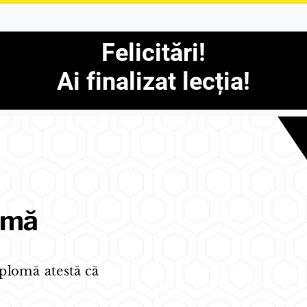
Felicitări!
Ai finalizat lecția!
omă
plomă atestă că