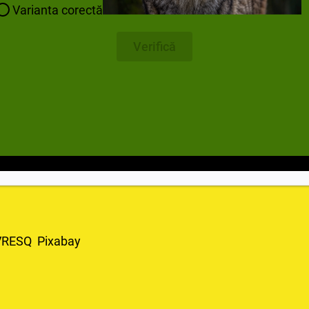
Varianta corectă
Verifică
 LIVRESQ Pixabay