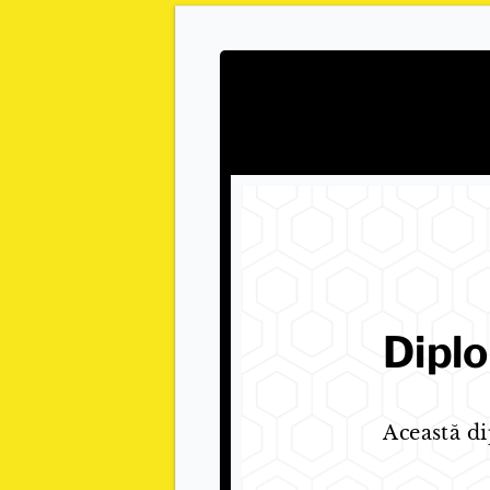
Dipl
Această di