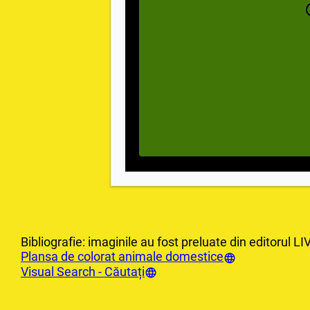
Bibliografie: imaginile au fost preluate din editorul
Plansa de colorat animale domestice
Visual Search - Căutați