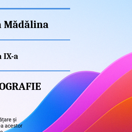
a Mădălina
a IX-a
ROGRAFIE
țare și
rea acestor
re.