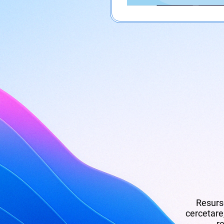
Resurse
cercetare,
re