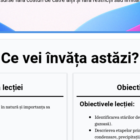
Ce vei învăța astăzi?
lecției
Obiecti
Obiectivele lecției:
i în natură și importanța sa
Identificarea stărilor de
gazoasă).
Descrierea etapelor prin
condensare, precipitații,