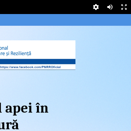
l apei în
ură