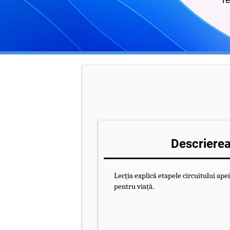
Descrierea 
Lecția explică etapele circuitului ape
pentru viață.