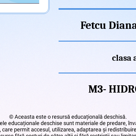
Fetcu Dian
clasa 
M3- HID
© Aceasta este o resursă educațională deschisă.
le educaționale deschise sunt materiale de predare, învă
 care permit accesul, utilizarea, adaptarea și redistribui
surse fără costuri de către alții și fără restricții sau limita