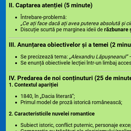
II. Captarea atenției (5 minute)
Întrebare-problemă:
„Ce ați face dacă ați avea puterea absolută și c
Discuție scurtă pe marginea ideii de
răzbunare ș
III. Anunțarea obiectivelor și a temei (2 minu
Se precizează tema:
„Alexandru Lăpușneanul” –
Se enunță obiectivele lecției într-un limbaj accesi
IV. Predarea de noi conținuturi (25 de minut
1. Contextul apariției
1840, în „Dacia literară”;
Primul model de proză istorică românească;
2. Caracteristicile nuvelei romantice
Subiect istoric, conflict puternic, personaje excep