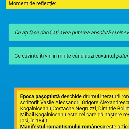
Moment de reflecție:
Ce ați face dacă ați avea puterea absolută și cinev
Ce cuvinte îți vin în minte când auzi cuvântul
puter
Epoca pașoptistă
deschide drumul literaturii 
scriitorii: Vasile Alecsandri, Grigore Alexandresc
Kogălniceanu,Costache Negruzzi, Dimitrie Bolin
Mihail Kogălniceanu este cel care dă naștere re
Iași, în 1840.
Manifestul romantismului românesc
este artic