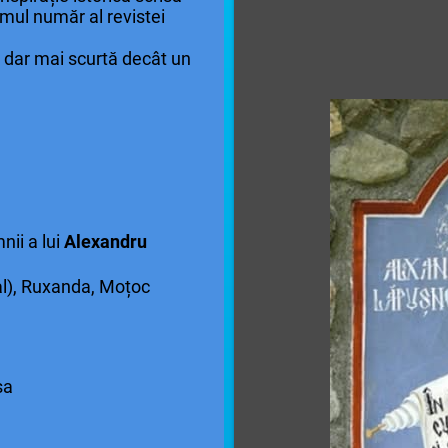
imul număr al revistei
 dar mai scurtă decât un
nii a lui
Alexandru
al), Ruxanda, Moțoc
sa