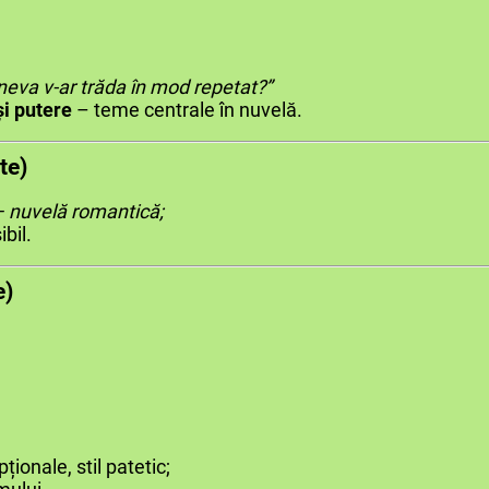
ineva v-ar trăda în mod repetat?”
i putere
– teme centrale în nuvelă.
te)
 nuvelă romantică;
bil.
e)
ționale, stil patetic;