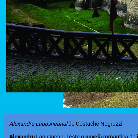
Alexandru Lăpușneanul
de Costache Negruzzi
Alexandru
Lăpușneanul este o
nuvelă
romantică de in