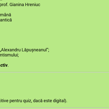
reniuc
română
antică
ul „Alexandru Lăpușneanul”;
ntismului;
;
activ
.
tive pentru quiz, dacă este digital).