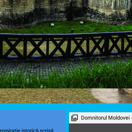
Domnitorul Moldovei 
spirație istorică scrisă