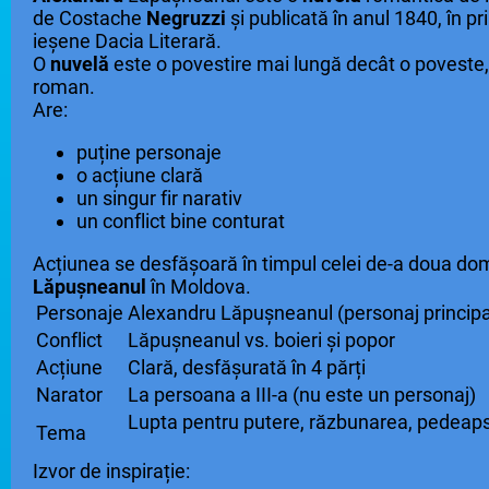
de Costache
Negruzzi
și publicată în anul 1840, în pr
ieșene Dacia Literară.
O
nuvelă
este o povestire mai lungă decât o poveste,
roman.
Are:
puține personaje
o acțiune clară
un singur fir narativ
un conflict bine conturat
Acțiunea se desfășoară în timpul celei de-a doua dom
Lăpușneanul
în Moldova.
Personaje
Alexandru Lăpușneanul (personaj princip
Conflict
Lăpușneanul vs. boieri și popor
Acțiune
Clară, desfășurată în 4 părți
Narator
La persoana a III-a (nu este un personaj)
Lupta pentru putere, răzbunarea, pedeap
Tema
Izvor de inspirație: