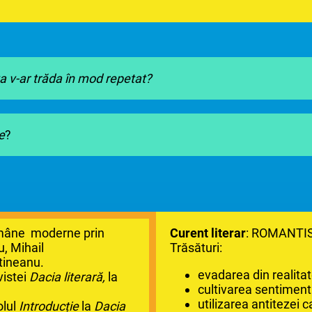
a v-ar trăda în mod repetat?
e
?
române moderne prin
Curent literar
: ROMANTI
u, Mihail
Trăsături:
tineanu.
evadarea din realitate
vistei
Dacia literară,
la
cultivarea sentimentu
utilizarea antitezei 
olul
Introducție
la
Dacia