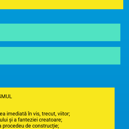
SMUL
a imediată în vis, trecut, viitor;
lui și a fanteziei creatoare;
ca procedeu de construcție;