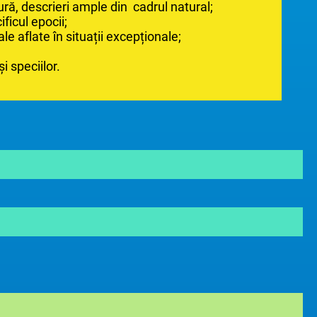
, descrieri ample din cadrul natural;
ficul epocii;
e aflate în situații excepționale;
i speciilor.