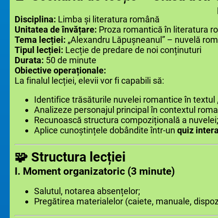
prof. Gianina H
Disciplina:
Limba și literatura română
Unitatea de învățare:
Proza romantică în literatura 
Tema lecției:
„Alexandru Lăpușneanul” – nuvelă rom
Tipul lecției:
Lecție de predare de noi conținuturi
Durata:
50 de minute
Obiective operaționale:
La finalul lecției, elevii vor fi capabili să:
Identifice trăsăturile nuvelei romantice în text
Analizeze personajul principal în contextul roma
Recunoască structura compozițională a nuvelei
Aplice cunoștințele dobândite într-un
quiz inter
🧩 Structura lecției
I. Moment organizatoric (3 minute)
Salutul, notarea absențelor;
Pregătirea materialelor (caiete, manuale, dispozi