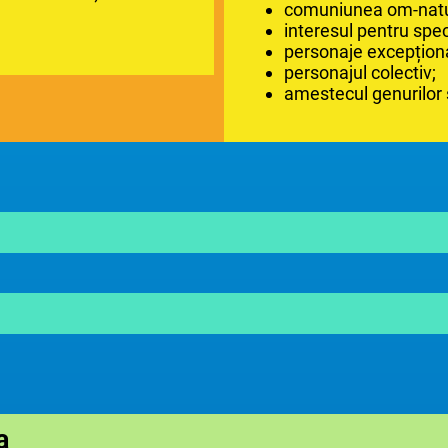
comuniunea om-natură
interesul pentru speci
personaje excepțional
personajul colectiv;
amestecul genurilor ș
a