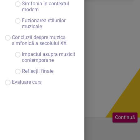
Simfonia în contextul
modern
Fuzionarea stilurilor
muzicale
Concluzii despre muzica
simfonică a secolului XX
Impactul asupra muzicii
contemporane
Reflecții finale
Evaluare curs
Continuă
Bine ai venit.