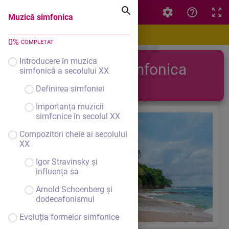
Muzică simfonica
Muzică simfonica
0
%
COMPLETAT
Introducere în muzica
Muzică simfonica
simfonică a secolului XX
Definirea simfoniei
Importanța muzicii
simfonice în secolul XX
Compozitori cheie ai secolului
XX
Igor Stravinsky și
influența sa
Arnold Schoenberg și
dodecafonismul
Evoluția formelor simfonice