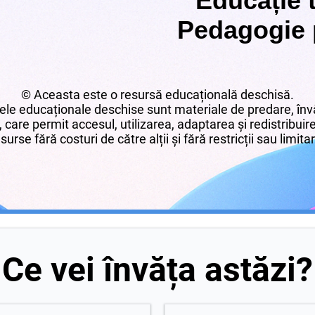
Educație t
Pedagogie 
© Aceasta este o resursă educațională deschisă.
le educaționale deschise sunt materiale de predare, învă
 care permit accesul, utilizarea, adaptarea și redistribui
surse fără costuri de către alții și fără restricții sau limita
Ce vei învăța astăzi?