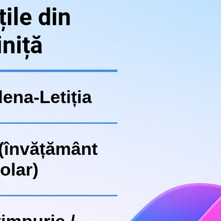
țile din
iniță
ena-Letiția
(învățământ
olar)