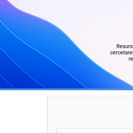
Resurse
cercetare,
re