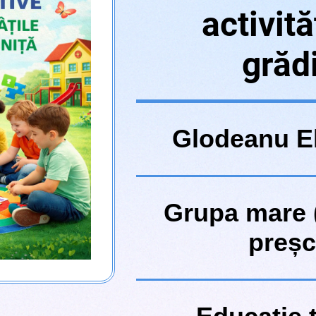
activită
grăd
Glodeanu El
Grupa mare 
preșc