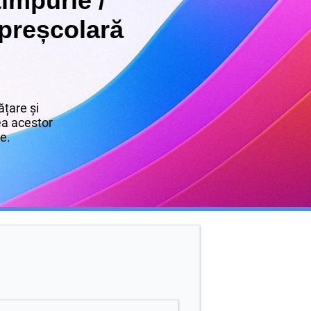
impurie /
preșcolară
țare și
rea acestor
re.