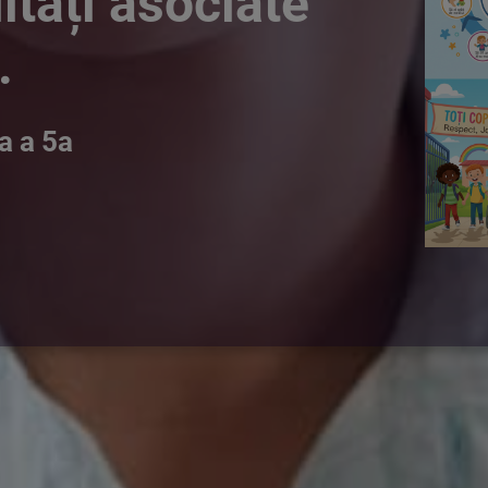
tăți asociate
.
a a 5a