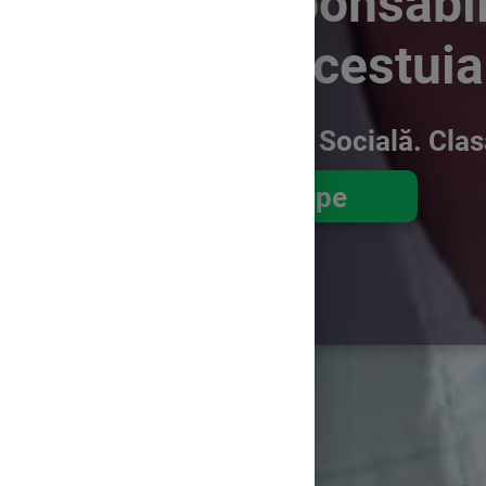
Responsabili
ale acestuia
Educație Socială. Clas
Începe