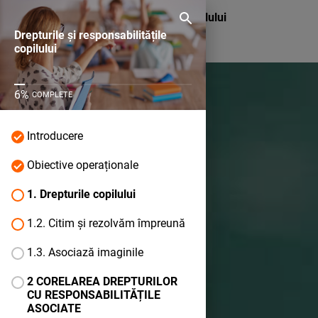
Drepturile și responsabilitățile copilului
Drepturile și responsabilitățile
copilului
6
%
COMPLETE
Introducere
Obiective operaționale
1. Drepturile copilului
1.2. Citim și rezolvăm împreună
1.3. Asociază imaginile
2 CORELAREA DREPTURILOR
CU RESPONSABILITĂȚILE
ASOCIATE