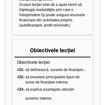
Scopul lecţiei este
de a ajuta elevii să
înţeleagă modalităţile prin care o
întreprindere îşi poate asigura resursele
financiare din activitatea proprie.
(autofinanţare, profit reinvestit.)
Obiectivele lecției
Obiectivele lecției:
•
O1-
să
definească
sursele
de
finanțare
;
•
O2-
să
enumere
principalele
tipuri
de
surse
de
finanțare
interne;
•
O3-
să
explice
avantajele
utilizării
surselor
interne;