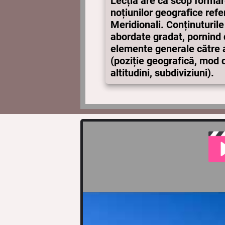
Lecția are ca scop formar
noțiunilor geografice refer
Meridionali. Conținuturile 
abordate gradat, pornind d
elemente generale către a
(poziție geografică, mod
altitudini, subdiviziuni).