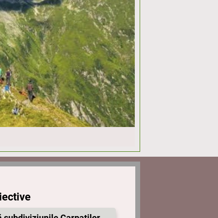
iective
ă subdiviziunile Carpaților