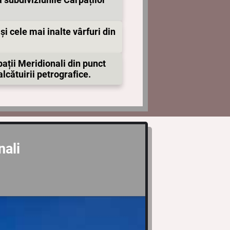
 și cele mai inalte vârfuri din
ații Meridionali din punct
lcătuirii petrografice.
ali