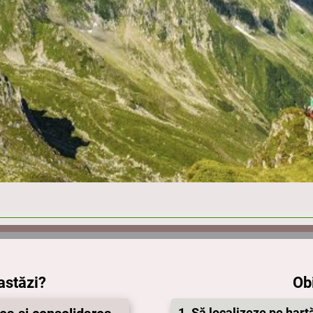
astăzi?
Ob
1. Să localizeze pe hart