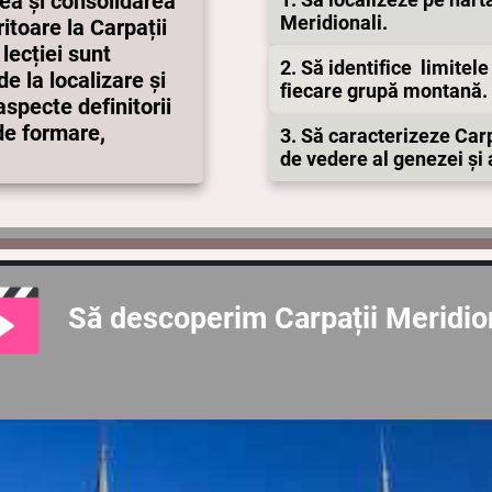
ea și consolidarea
Meridionali.
itoare la Carpații
lecției sunt
2. Să identifice limitele
e la localizare și
fiecare grupă montană.
specte definitorii
 de formare,
3. Să caracterizeze Carp
de vedere al genezei și a
Să descoperim Carpații Meridion