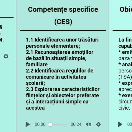
Competențe specifice
Obi
(CES)
ă
)
M.
1.1 Identificarea unor trăsături
La fin
personale elementare;
capabi
2.1 Recunoașterea emoțiilor
* emi
de bază în situații simple,
baza 
familiare
* ana
2.2 Identificarea regulilor de
perso
comunicare în activitatea
(TSA)
școlară;
* ex
2.3 Explorarea caracteristicilor
aprec
ființelor și obiectelor preferate
* exe
și a interacțiunii simple cu
circu
acestea
civic.
00:00
00:24
00