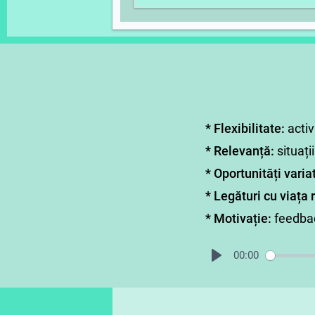
* Flexibilitate:
activ
* Relevanță:
situații
* Oportunități varia
* Legături cu viața 
* Motivație:
feedbac
00:00