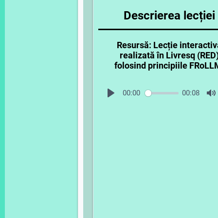
Descrierea lecției
Resursă: Lecție interactiv
realizată în Livresq (RED
folosind principiile FRoLL
00:00
00:08