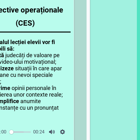
ective operaționale
(CES)
alul lecției elevii vor fi
li să:
tă
judecăți de valoare pe
video-ului motivațional;
lizeze
situații în care apar
ane cu nevoi speciale
;
prime
opinii personale în
ierea unor contexte reale;
mplifice
anumite
mstanțe cu un pronunțat
:00
00:24