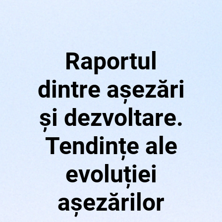
Raportul
dintre așezări
și dezvoltare.
Tendințe ale
evoluției
așezărilor