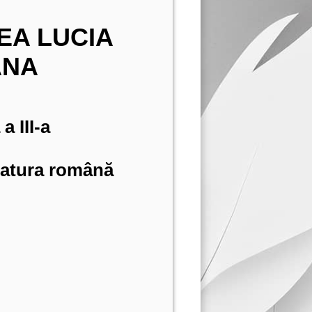
EA LUCIA
ANA
a III-a
eratura română