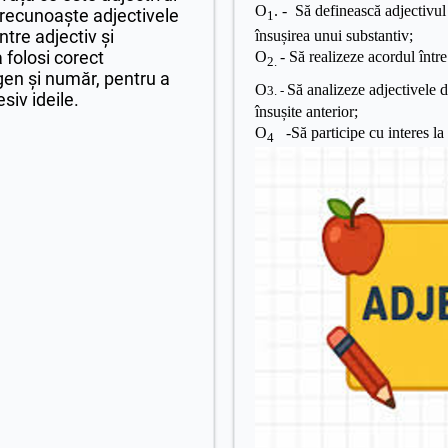
O
. - Să definească adjectivul
a recunoaște adjectivele
1
intre adjectiv și
însușirea unui substantiv;
 folosi corect
O
- Să realizeze acordul între
2.
gen și număr, pentru a
O
Să analizeze adjectivele d
3. -
siv ideile.
însușite anterior;
O
-Să participe cu interes la 
4