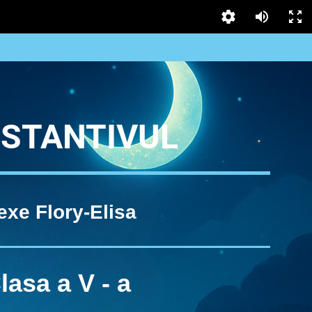
STANTIVUL
exe Flory-Elisa
lasa a V - a