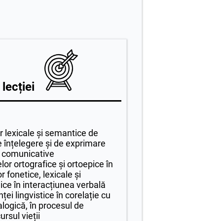
 lecției
or lexicale și semantice de
e înțelegere și de exprimare
or comunicative
r ortografice și ortoepice în
or fonetice, lexicale și
ice în interacțiunea verbală
ei lingvistice în corelație cu
logică, în procesul de
ursul vieții