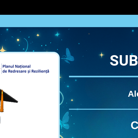
SUB
Al
C