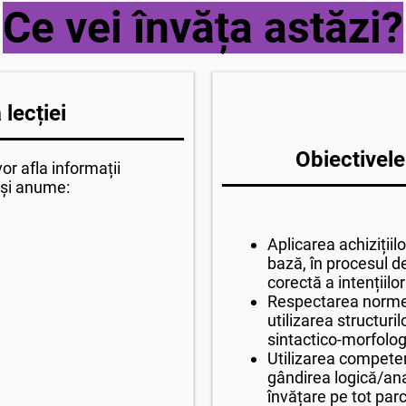
Ce vei învăța astăzi?
lecției
Obiectivele
vor afla informații
 și anume:
Aplicarea achizițiil
bază, în procesul d
corectă a intențiil
Respectarea normelo
utilizarea structuril
sintactico-morfolog
Utilizarea competenț
gândirea logică/ana
învățare pe tot parc